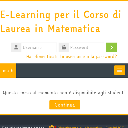
Vai al contenuto principale
E-Learning per il Corso di
Laurea in Matematica
Username
Login
Password
Hai dimenticato lo username o la password?
math
Moodle community
Questo corso al momento non è disponibile agli studenti
HelpDesk
Continua
Italiano ‎(it)‎
Cerca