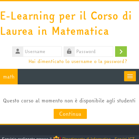
Vai al contenuto principale
E-Learning per il Corso di
Laurea in Matematica
Username
Login
Password
Hai dimenticato lo username o la password?
math
Moodle community
Questo corso al momento non è disponibile agli studenti
HelpDesk
Continua
Italiano ‎(it)‎
Cerca